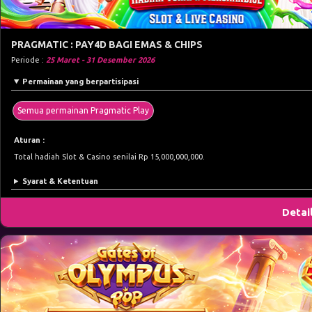
PRAGMATIC : PAY4D BAGI EMAS & CHIPS
Periode :
25 Maret - 31 Desember 2026
Permainan yang berpartisipasi
Semua permainan Pragmatic Play
Aturan :
Total hadiah Slot & Casino senilai Rp 15,000,000,000.
Syarat & Ketentuan
Detai