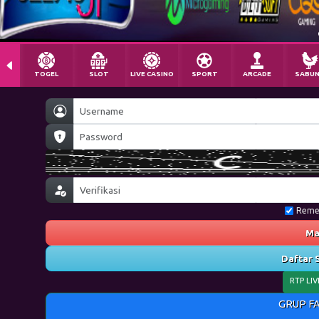
TOGEL
SLOT
LIVE CASINO
SPORT
ARCADE
SABU
Reme
Ma
Daftar 
RTP LIV
GRUP F