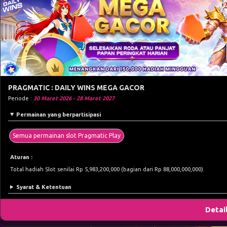
PRAGMATIC : DAILY WINS MEGA GACOR
Periode :
30 Maret 2026 - 28 Maret 2027
Permainan yang berpartisipasi
Semua permainan slot Pragmatic Play
Aturan :
Total hadiah Slot senilai Rp 5,983,200,000 (bagian dari Rp 88,000,000,000).
Syarat & Ketentuan
Detai