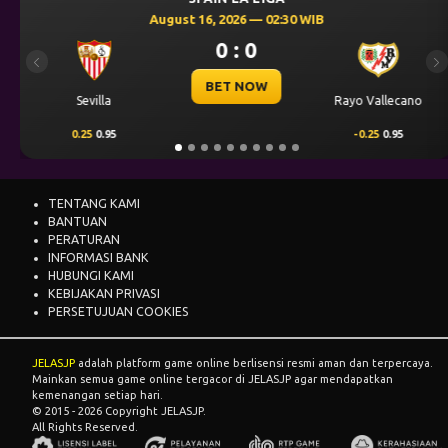
16, 2026 — 02:30 WIB
August 16
0 : 0
Previous
Ne
BET NOW
Rayo Vallecano
Alaves
-0.25
0.95
0.00
0.62
TENTANG KAMI
BANTUAN
PERATURAN
INFORMASI BANK
HUBUNGI KAMI
KEBIJAKAN PRIVASI
PERSETUJUAN COOKIES
JELASJP
adalah platform game online berlisensi resmi aman dan terpercaya.
Mainkan semua game online tergacor di JELASJP agar mendapatkan
kemenangan setiap hari.
© 2015 - 2026 Copyright JELASJP.
All Rights Reserved.