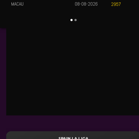
MACAU
08-08-2026
2957
PAIN LA LIGA
SP